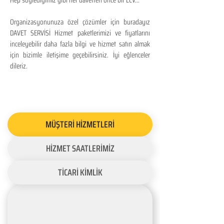
Hep söylediğimiz gibi her davetten önce bir LCV...
Organizasyonunuza özel çözümler için buradayız
DAVET SERVİSİ Hizmet paketlerimizi ve fiyatlarını
inceleyebilir daha fazla bilgi ve hizmet satın almak
için bizimle iletişime geçebilirsiniz. İyi eğlenceler
dileriz.
MÜŞTERİ HİZMETLERİ
HİZMET SAATLERİMİZ
TİCARİ KİMLİK