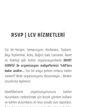
RSVP | LCV HİZMETLERİ
Siz de Kongre, Sempozyum, Konferans, Toplantı,
Bayi Toplantıları, Açılış, Düğün, Gala, Lansman, Davet
ve Kokteyl gibi bütün organizasyonlarda
DAVET
SERVİSİ ile organizasyon maliyetlerinizi %60'lara
kadar azaltın...
Sizi bir araya getiren onlarca neden
varken!!! Birde organizasyonu düşünmeyin... Bırakın
onunla biz ilgileniriz.
Davetlilerinizin organizasyonunuza katılım
durumlarını netleştirmek için birçok yöntem kullanır
ve katılım durumlarını en kısa sürede size raporlarız.