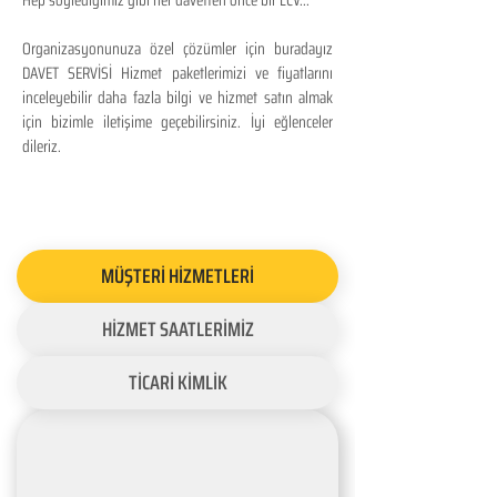
Hep söylediğimiz gibi her davetten önce bir LCV...
Organizasyonunuza özel çözümler için buradayız
DAVET SERVİSİ Hizmet paketlerimizi ve fiyatlarını
inceleyebilir daha fazla bilgi ve hizmet satın almak
için bizimle iletişime geçebilirsiniz. İyi eğlenceler
dileriz.
MÜŞTERİ HİZMETLERİ
HİZMET SAATLERİMİZ
TİCARİ KİMLİK