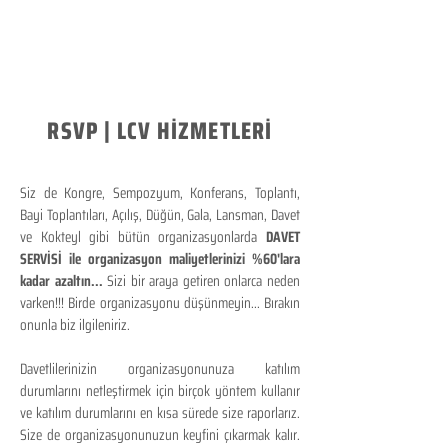
RSVP | LCV HİZMETLERİ
Siz de Kongre, Sempozyum, Konferans, Toplantı,
Bayi Toplantıları, Açılış, Düğün, Gala, Lansman, Davet
ve Kokteyl gibi bütün organizasyonlarda
DAVET
SERVİSİ ile organizasyon maliyetlerinizi %60'lara
kadar azaltın...
Sizi bir araya getiren onlarca neden
varken!!! Birde organizasyonu düşünmeyin... Bırakın
onunla biz ilgileniriz.
Davetlilerinizin organizasyonunuza katılım
durumlarını netleştirmek için birçok yöntem kullanır
ve katılım durumlarını en kısa sürede size raporlarız.
Size de organizasyonunuzun keyfini çıkarmak kalır.