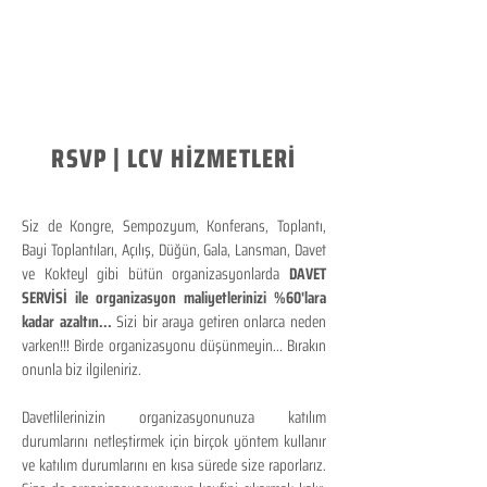
RSVP | LCV HİZMETLERİ
Siz de Kongre, Sempozyum, Konferans, Toplantı,
Bayi Toplantıları, Açılış, Düğün, Gala, Lansman, Davet
ve Kokteyl gibi bütün organizasyonlarda
DAVET
SERVİSİ ile organizasyon maliyetlerinizi %60'lara
kadar azaltın...
Sizi bir araya getiren onlarca neden
varken!!! Birde organizasyonu düşünmeyin... Bırakın
onunla biz ilgileniriz.
Davetlilerinizin organizasyonunuza katılım
durumlarını netleştirmek için birçok yöntem kullanır
ve katılım durumlarını en kısa sürede size raporlarız.