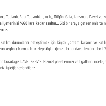
, Toplantı, Bayi Toplantıları, Açılış, Düğün, Gala, Lansman, Davet ve 
iyetlerinizi %60'lara kadar azaltın...
Sizi bir araya getiren onlarca
niriz.
 katılım durumlarını netleştirmek için birçok yöntem kullanır ve katı
n keyfini çıkarmak kalır. Hep söylediğimiz gibi her davetten önce bir LCV.
 buradayız DAVET SERVİSİ Hizmet paketlerimizi ve fiyatlarını inceleyebi
niz. İyi eğlenceler dileriz.