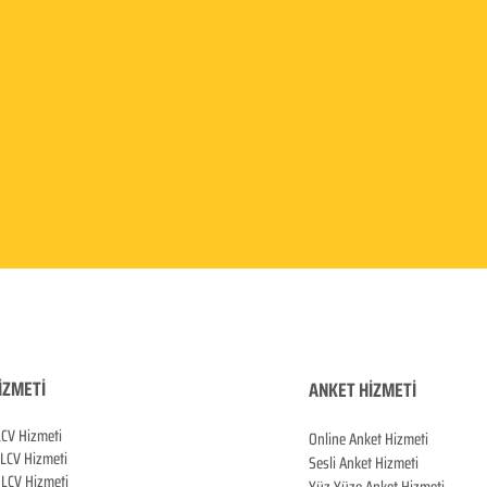
İZMETİ
ANKET HİZMETİ
LCV Hizmeti
Online Anket Hizmeti
 LCV Hiz
meti
Sesli Anket Hizmeti
LCV Hizmeti