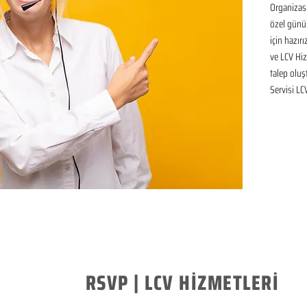
Organizasy
özel günü
için hazır
ve LCV Hiz
talep oluşt
Servisi LC
RSVP | LCV HİZMETLERİ