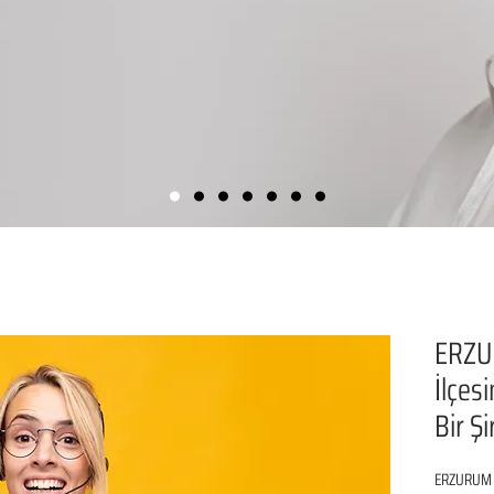
ERZU
İlçes
Bir Ş
ERZURUM P