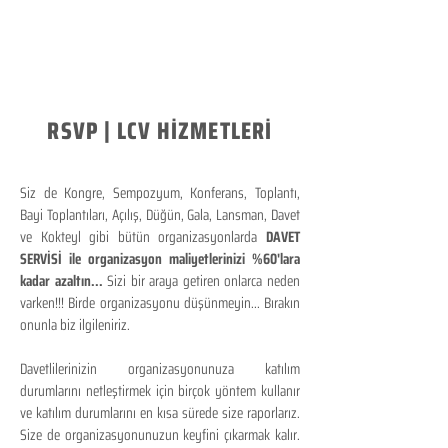
RSVP | LCV HİZMETLERİ
Siz de Kongre, Sempozyum, Konferans, Toplantı,
Bayi Toplantıları, Açılış, Düğün, Gala, Lansman, Davet
ve Kokteyl gibi bütün organizasyonlarda
DAVET
SERVİSİ ile organizasyon maliyetlerinizi %60'lara
kadar azaltın...
Sizi bir araya getiren onlarca neden
varken!!! Birde organizasyonu düşünmeyin... Bırakın
onunla biz ilgileniriz.
Davetlilerinizin organizasyonunuza katılım
durumlarını netleştirmek için birçok yöntem kullanır
ve katılım durumlarını en kısa sürede size raporlarız.
Size de organizasyonunuzun keyfini çıkarmak kalır.