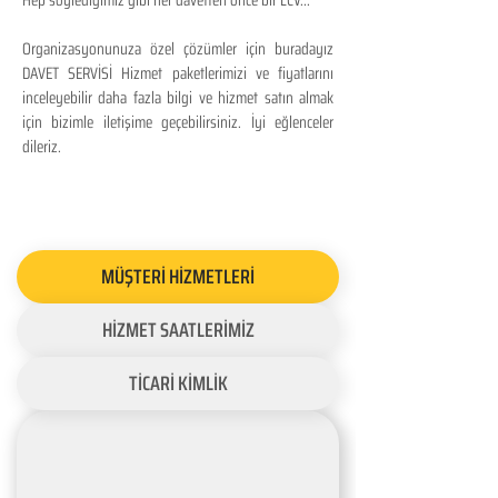
Hep söylediğimiz gibi her davetten önce bir LCV...
Organizasyonunuza özel çözümler için buradayız
DAVET SERVİSİ Hizmet paketlerimizi ve fiyatlarını
inceleyebilir daha fazla bilgi ve hizmet satın almak
için bizimle iletişime geçebilirsiniz. İyi eğlenceler
dileriz.
MÜŞTERİ HİZMETLERİ
HİZMET SAATLERİMİZ
TİCARİ KİMLİK