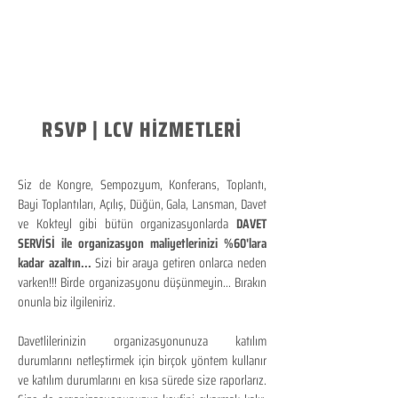
RSVP | LCV HİZMETLERİ
Siz de Kongre, Sempozyum, Konferans, Toplantı,
Bayi Toplantıları, Açılış, Düğün, Gala, Lansman, Davet
ve Kokteyl gibi bütün organizasyonlarda
DAVET
SERVİSİ ile organizasyon maliyetlerinizi %60'lara
kadar azaltın...
Sizi bir araya getiren onlarca neden
varken!!! Birde organizasyonu düşünmeyin... Bırakın
onunla biz ilgileniriz.
Davetlilerinizin organizasyonunuza katılım
durumlarını netleştirmek için birçok yöntem kullanır
ve katılım durumlarını en kısa sürede size raporlarız.