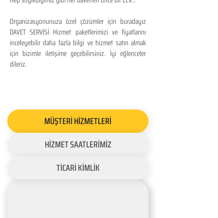
Hep söylediğimiz gibi her davetten önce bir LCV...
Organizasyonunuza özel çözümler için buradayız
DAVET SERVİSİ Hizmet paketlerimizi ve fiyatlarını
inceleyebilir daha fazla bilgi ve hizmet satın almak
için bizimle iletişime geçebilirsiniz. İyi eğlenceler
dileriz.
MÜŞTERİ HİZMETLERİ
HİZMET SAATLERİMİZ
TİCARİ KİMLİK