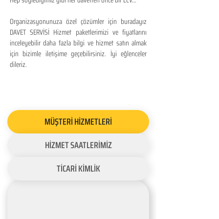
Hep söylediğimiz gibi her davetten önce bir LCV...
Organizasyonunuza özel çözümler için buradayız
DAVET SERVİSİ Hizmet paketlerimizi ve fiyatlarını
inceleyebilir daha fazla bilgi ve hizmet satın almak
için bizimle iletişime geçebilirsiniz. İyi eğlenceler
dileriz.
MÜŞTERİ HİZMETLERİ
HİZMET SAATLERİMİZ
TİCARİ KİMLİK