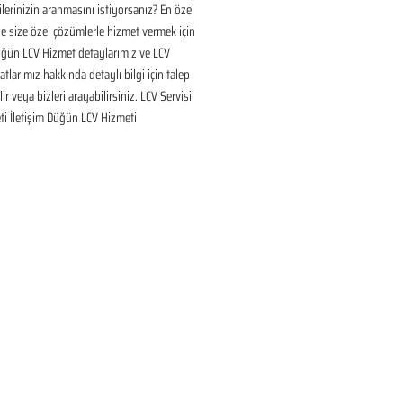
ilerinizin aranmasını istiyorsanız? En özel 
 size özel çözümlerle hizmet vermek için 
üğün LCV Hizmet detaylarımız ve LCV 
tlarımız hakkında detaylı bilgi için talep 
ir veya bizleri arayabilirsiniz. LCV Servisi 
ti İletişim Düğün LCV Hizmeti