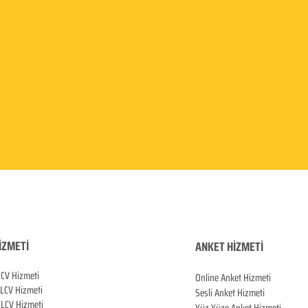
İZMETİ
ANKET HİZMETİ
LCV Hizmeti
Online Anket Hizmeti
 LCV Hiz
meti
Sesli Anket Hizmeti
LCV Hizmeti