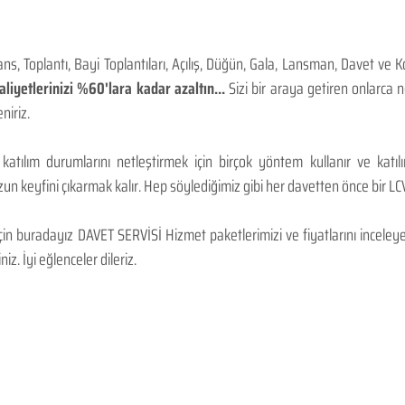
, Toplantı, Bayi Toplantıları, Açılış, Düğün, Gala, Lansman, Davet ve 
iyetlerinizi %60'lara kadar azaltın...
Sizi bir araya getiren onlarca
niriz.
 katılım durumlarını netleştirmek için birçok yöntem kullanır ve katı
n keyfini çıkarmak kalır. Hep söylediğimiz gibi her davetten önce bir LCV.
 buradayız DAVET SERVİSİ Hizmet paketlerimizi ve fiyatlarını inceleyebi
niz. İyi eğlenceler dileriz.