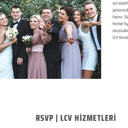
için davetl
gününüzde
hazırız. D
Hizmet fiya
oluşturabil
LCV Hizme
RSVP | LCV HİZMETLERİ