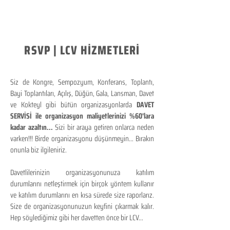
RSVP | LCV HİZMETLERİ
Siz de Kongre, Sempozyum, Konferans, Toplantı,
Bayi Toplantıları, Açılış, Düğün, Gala, Lansman, Davet
ve Kokteyl gibi bütün organizasyonlarda
DAVET
SERVİSİ ile organizasyon maliyetlerinizi %60'lara
kadar azaltın...
Sizi bir araya getiren onlarca neden
varken!!! Birde organizasyonu düşünmeyin... Bırakın
onunla biz ilgileniriz.
Davetlilerinizin organizasyonunuza katılım
durumlarını netleştirmek için birçok yöntem kullanır
ve katılım durumlarını en kısa sürede size raporlarız.
Size de organizasyonunuzun keyfini çıkarmak kalır.
Hep söylediğimiz gibi her davetten önce bir LCV...