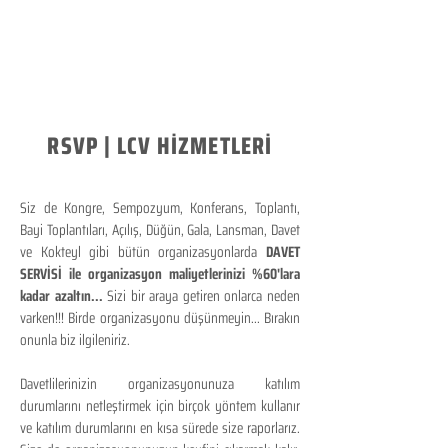
RSVP | LCV HİZMETLERİ
Siz de Kongre, Sempozyum, Konferans, Toplantı,
Bayi Toplantıları, Açılış, Düğün, Gala, Lansman, Davet
ve Kokteyl gibi bütün organizasyonlarda
DAVET
SERVİSİ ile organizasyon maliyetlerinizi %60'lara
kadar azaltın...
Sizi bir araya getiren onlarca neden
varken!!! Birde organizasyonu düşünmeyin... Bırakın
onunla biz ilgileniriz.
Davetlilerinizin organizasyonunuza katılım
durumlarını netleştirmek için birçok yöntem kullanır
ve katılım durumlarını en kısa sürede size raporlarız.