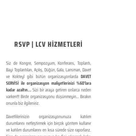
RSVP | LCV HİZMETLERİ
Siz de Kongre, Sempozyum, Konferans, Toplantı,
Bayi Toplantıları, Açılış, Düğün, Gala, Lansman, Davet
ve Kokteyl gibi bütün organizasyonlarda
DAVET
SERVİSİ ile organizasyon maliyetlerinizi %60'lara
kadar azaltın...
Sizi bir araya getiren onlarca neden
varken!!! Birde organizasyonu düşünmeyin... Bırakın
onunla biz ilgileniriz.
Davetlilerinizin organizasyonunuza katılım
durumlarını netleştirmek için birçok yöntem kullanır
ve katılım durumlarını en kısa sürede size raporlarız.