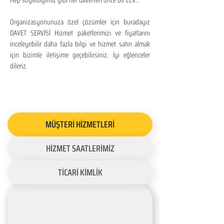
Hep söylediğimiz gibi her davetten önce bir LCV...
Organizasyonunuza özel çözümler için buradayız
DAVET SERVİSİ Hizmet paketlerimizi ve fiyatlarını
inceleyebilir daha fazla bilgi ve hizmet satın almak
için bizimle iletişime geçebilirsiniz. İyi eğlenceler
dileriz.
MÜŞTERİ HİZMETLERİ
HİZMET SAATLERİMİZ
TİCARİ KİMLİK