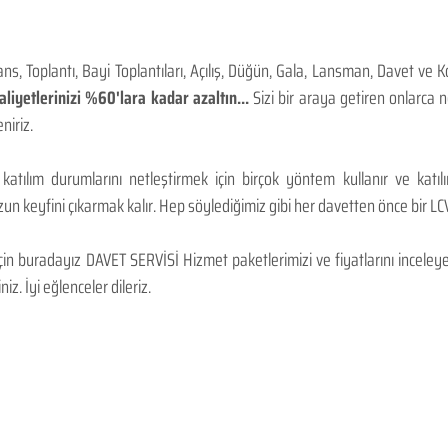
, Toplantı, Bayi Toplantıları, Açılış, Düğün, Gala, Lansman, Davet ve 
iyetlerinizi %60'lara kadar azaltın...
Sizi bir araya getiren onlarca
niriz.
 katılım durumlarını netleştirmek için birçok yöntem kullanır ve katı
n keyfini çıkarmak kalır. Hep söylediğimiz gibi her davetten önce bir LCV.
 buradayız DAVET SERVİSİ Hizmet paketlerimizi ve fiyatlarını inceleyebi
niz. İyi eğlenceler dileriz.