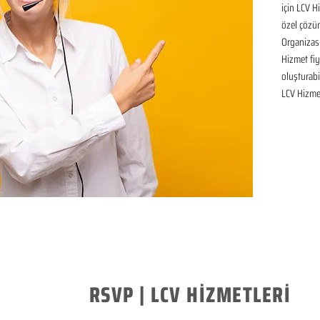
için LCV H
özel çözüm
Organizas
Hizmet fiya
oluşturabil
LCV Hizmet
RSVP | LCV HİZMETLERİ