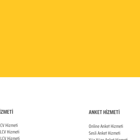
İZMETİ
ANKET HİZMETİ
LCV Hizmeti
Online Anket Hizmeti
 LCV Hiz
meti
Sesli Anket Hizmeti
LCV Hizmeti