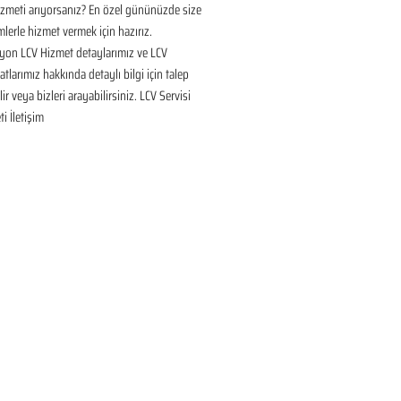
izmeti arıyorsanız? En özel gününüzde size 
lerle hizmet vermek için hazırız. 
yon LCV Hizmet detaylarımız ve LCV 
tlarımız hakkında detaylı bilgi için talep 
ir veya bizleri arayabilirsiniz. LCV Servisi 
i İletişim