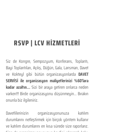
RSVP | LCV HİZMETLERİ
Siz de Kongre, Sempozyum, Konferans, Toplantı,
Bayi Toplantıları, Açılış, Düğün, Gala, Lansman, Davet
ve Kokteyl gibi bütün organizasyonlarda
DAVET
SERVİSİ ile organizasyon maliyetlerinizi %60'lara
kadar azaltın...
Sizi bir araya getiren onlarca neden
varken!!! Birde organizasyonu düşünmeyin... Bırakın
onunla biz ilgileniriz.
Davetlilerinizin organizasyonunuza katılım
durumlarını netleştirmek için birçok yöntem kullanır
ve katılım durumlarını en kısa sürede size raporlarız.