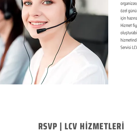
organizasy
özel günü
için hazır
Hizmet fiya
oluşturabil
hizmetinde
Servisi LC
RSVP | LCV HİZMETLERİ