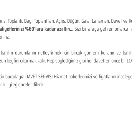
, Toplantı, Bayi Toplantıları, Açılış, Düğün, Gala, Lansman, Davet ve 
iyetlerinizi %60'lara kadar azaltın...
Sizi bir araya getiren onlarca
niriz.
 katılım durumlarını netleştirmek için birçok yöntem kullanır ve katı
n keyfini çıkarmak kalır. Hep söylediğimiz gibi her davetten önce bir LCV.
 buradayız DAVET SERVİSİ Hizmet paketlerimizi ve fiyatlarını inceleyebi
niz. İyi eğlenceler dileriz.