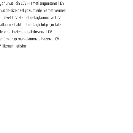
onunuz için LCV Hizmeti arıyorsanız? En 
nüzde size özel çözümlerle hizmet vermek 
ız. Davet LCV Hizmet detaylarımız ve LCV 
tlarımız hakkında detaylı bilgi için talep 
ir veya bizleri arayabilirsiniz. LCV 
 tüm grup markalarımızla hazırız. LCV 
V Hizmeti İletişim