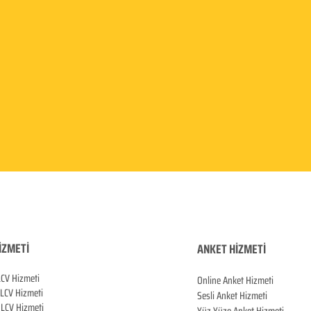
İZMETİ
ANKET HİZMETİ
LCV Hizmeti
Online Anket Hizmeti
 LCV Hiz
meti
Sesli Anket Hizmeti
LCV Hizmeti