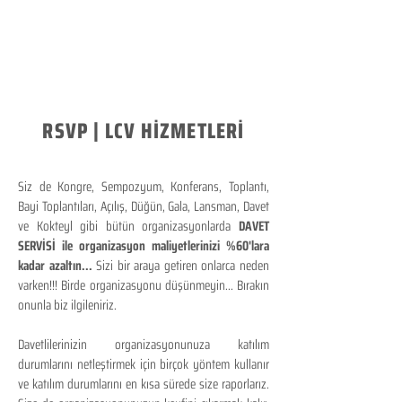
RSVP | LCV HİZMETLERİ
Siz de Kongre, Sempozyum, Konferans, Toplantı,
Bayi Toplantıları, Açılış, Düğün, Gala, Lansman, Davet
ve Kokteyl gibi bütün organizasyonlarda
DAVET
SERVİSİ ile organizasyon maliyetlerinizi %60'lara
kadar azaltın...
Sizi bir araya getiren onlarca neden
varken!!! Birde organizasyonu düşünmeyin... Bırakın
onunla biz ilgileniriz.
Davetlilerinizin organizasyonunuza katılım
durumlarını netleştirmek için birçok yöntem kullanır
ve katılım durumlarını en kısa sürede size raporlarız.