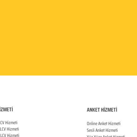
İZMETİ
ANKET HİZMETİ
LCV Hizmeti
Online Anket Hizmeti
 LCV Hiz
meti
Sesli Anket Hizmeti
LCV Hizmeti