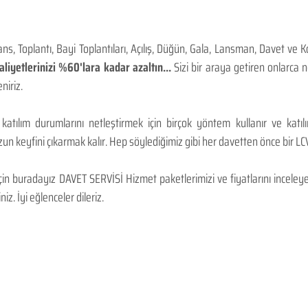
, Toplantı, Bayi Toplantıları, Açılış, Düğün, Gala, Lansman, Davet ve 
iyetlerinizi %60'lara kadar azaltın...
Sizi bir araya getiren onlarca
niriz.
 katılım durumlarını netleştirmek için birçok yöntem kullanır ve katı
n keyfini çıkarmak kalır. Hep söylediğimiz gibi her davetten önce bir LCV.
 buradayız DAVET SERVİSİ Hizmet paketlerimizi ve fiyatlarını inceleyebi
niz. İyi eğlenceler dileriz.