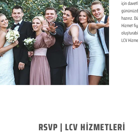
için davetl
gününüzde
hazırız. D
Hizmet fiya
oluşturabil
LCV Hizme
RSVP | LCV HİZMETLERİ