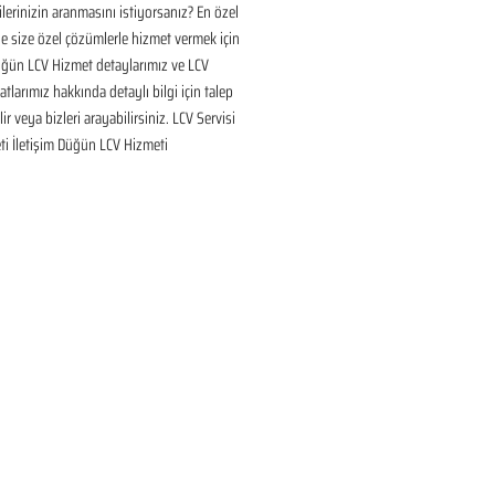
ilerinizin aranmasını istiyorsanız? En özel 
 size özel çözümlerle hizmet vermek için 
üğün LCV Hizmet detaylarımız ve LCV 
tlarımız hakkında detaylı bilgi için talep 
ir veya bizleri arayabilirsiniz. LCV Servisi 
ti İletişim Düğün LCV Hizmeti