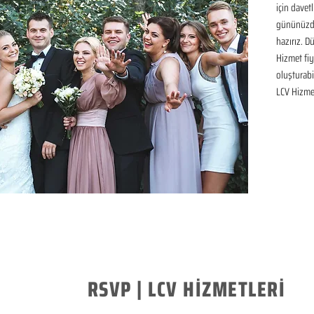
için davetl
gününüzde
hazırız. D
Hizmet fiya
oluşturabil
LCV Hizme
RSVP | LCV HİZMETLERİ