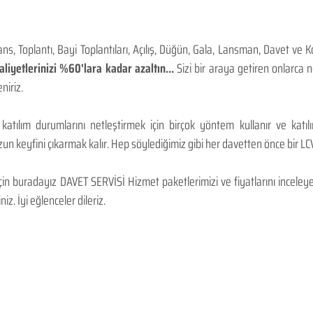
, Toplantı, Bayi Toplantıları, Açılış, Düğün, Gala, Lansman, Davet ve 
iyetlerinizi %60'lara kadar azaltın...
Sizi bir araya getiren onlarca
niriz.
 katılım durumlarını netleştirmek için birçok yöntem kullanır ve katı
n keyfini çıkarmak kalır. Hep söylediğimiz gibi her davetten önce bir LCV.
 buradayız DAVET SERVİSİ Hizmet paketlerimizi ve fiyatlarını inceleyebi
niz. İyi eğlenceler dileriz.