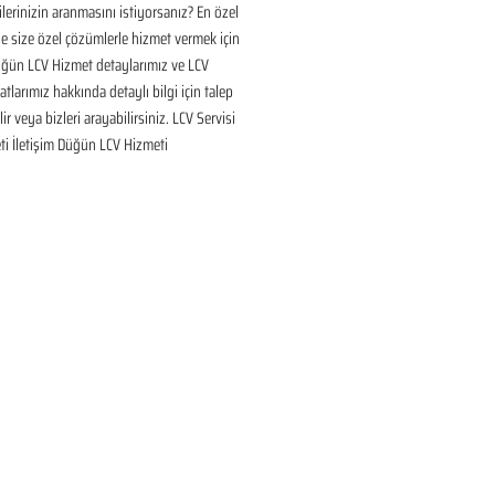
ilerinizin aranmasını istiyorsanız? En özel 
 size özel çözümlerle hizmet vermek için 
üğün LCV Hizmet detaylarımız ve LCV 
tlarımız hakkında detaylı bilgi için talep 
ir veya bizleri arayabilirsiniz. LCV Servisi 
ti İletişim Düğün LCV Hizmeti