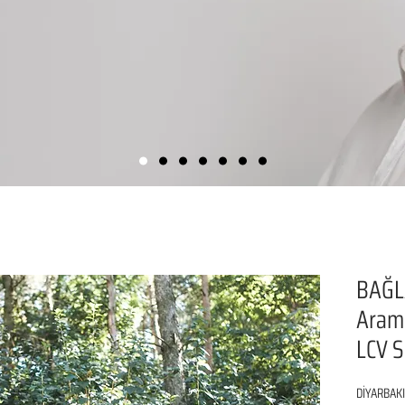
BAĞL
Aram
LCV S
DİYARBAKI