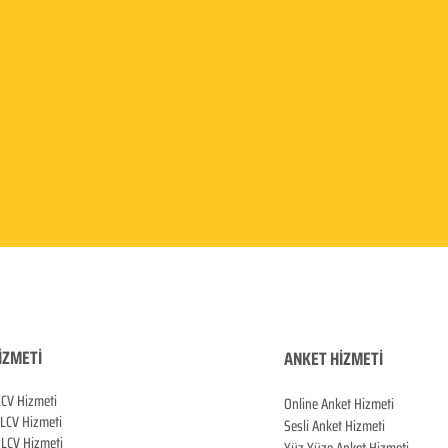
İZMETİ
ANKET HİZMETİ
LCV Hizmeti
Online Anket Hizmeti
 LCV Hiz
meti
Sesli Anket Hizmeti
LCV Hizmeti