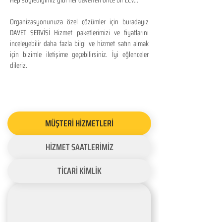
Hep söylediğimiz gibi her davetten önce bir LCV...
Organizasyonunuza özel çözümler için buradayız
DAVET SERVİSİ Hizmet paketlerimizi ve fiyatlarını
inceleyebilir daha fazla bilgi ve hizmet satın almak
için bizimle iletişime geçebilirsiniz. İyi eğlenceler
dileriz.
MÜŞTERİ HİZMETLERİ
HİZMET SAATLERİMİZ
TİCARİ KİMLİK