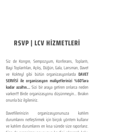
RSVP | LCV HİZMETLERİ
Siz de Kongre, Sempozyum, Konferans, Toplantı,
Bayi Toplantıları, Açılış, Düğün, Gala, Lansman, Davet
ve Kokteyl gibi bütün organizasyonlarda
DAVET
SERVİSİ ile organizasyon maliyetlerinizi %60'lara
kadar azaltın...
Sizi bir araya getiren onlarca neden
varken!!! Birde organizasyonu düşünmeyin... Bırakın
onunla biz ilgileniriz.
Davetlilerinizin organizasyonunuza katılım
durumlarını netleştirmek için birçok yöntem kullanır
ve katılım durumlarını en kısa sürede size raporlarız.