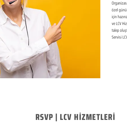
Organizasy
özel günü
için hazır
ve LCV Hiz
talep oluşt
Servisi LC
RSVP | LCV HİZMETLERİ