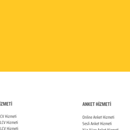
İZMETİ
ANKET HİZMETİ
LCV Hizmeti
Online Anket Hizmeti
 LCV Hiz
meti
Sesli Anket Hizmeti
LCV Hizmeti