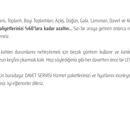
, Toplantı, Bayi Toplantıları, Açılış, Düğün, Gala, Lansman, Davet ve 
iyetlerinizi %60'lara kadar azaltın...
Sizi bir araya getiren onlarca
niriz.
 katılım durumlarını netleştirmek için birçok yöntem kullanır ve katı
n keyfini çıkarmak kalır. Hep söylediğimiz gibi her davetten önce bir LCV.
 buradayız DAVET SERVİSİ Hizmet paketlerimizi ve fiyatlarını inceleyebi
niz. İyi eğlenceler dileriz.