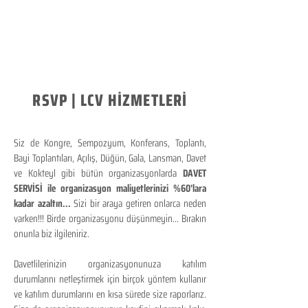
RSVP | LCV HİZMETLERİ
Siz de Kongre, Sempozyum, Konferans, Toplantı,
Bayi Toplantıları, Açılış, Düğün, Gala, Lansman, Davet
ve Kokteyl gibi bütün organizasyonlarda
DAVET
SERVİSİ ile organizasyon maliyetlerinizi %60'lara
kadar azaltın...
Sizi bir araya getiren onlarca neden
varken!!! Birde organizasyonu düşünmeyin... Bırakın
onunla biz ilgileniriz.
Davetlilerinizin organizasyonunuza katılım
durumlarını netleştirmek için birçok yöntem kullanır
ve katılım durumlarını en kısa sürede size raporlarız.