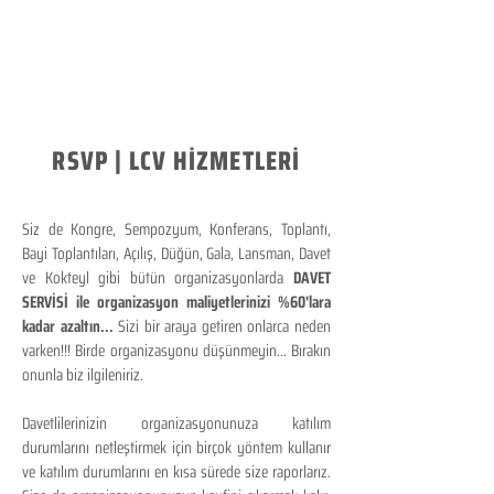
RSVP | LCV HİZMETLERİ
Siz de Kongre, Sempozyum, Konferans, Toplantı,
Bayi Toplantıları, Açılış, Düğün, Gala, Lansman, Davet
ve Kokteyl gibi bütün organizasyonlarda
DAVET
SERVİSİ ile organizasyon maliyetlerinizi %60'lara
kadar azaltın...
Sizi bir araya getiren onlarca neden
varken!!! Birde organizasyonu düşünmeyin... Bırakın
onunla biz ilgileniriz.
Davetlilerinizin organizasyonunuza katılım
durumlarını netleştirmek için birçok yöntem kullanır
ve katılım durumlarını en kısa sürede size raporlarız.