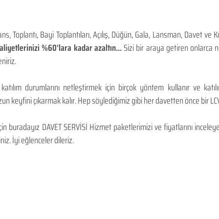
, Toplantı, Bayi Toplantıları, Açılış, Düğün, Gala, Lansman, Davet ve 
iyetlerinizi %60'lara kadar azaltın...
Sizi bir araya getiren onlarca
niriz.
 katılım durumlarını netleştirmek için birçok yöntem kullanır ve katı
n keyfini çıkarmak kalır. Hep söylediğimiz gibi her davetten önce bir LCV.
 buradayız DAVET SERVİSİ Hizmet paketlerimizi ve fiyatlarını inceleyebi
niz. İyi eğlenceler dileriz.