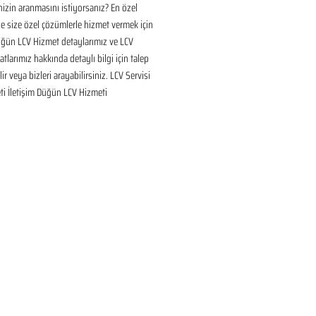
inizin aranmasını istiyorsanız? En özel 
 size özel çözümlerle hizmet vermek için 
üğün LCV Hizmet detaylarımız ve LCV 
tlarımız hakkında detaylı bilgi için talep 
ir veya bizleri arayabilirsiniz. LCV Servisi 
ti İletişim Düğün LCV Hizmeti