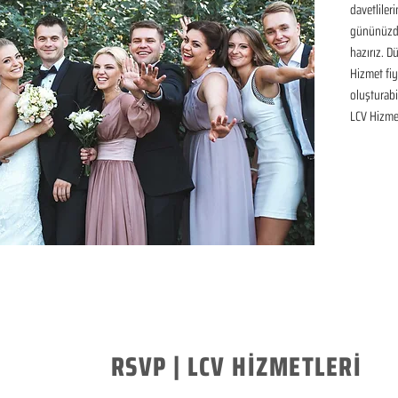
davetliler
gününüzde
hazırız. D
Hizmet fiya
oluşturabil
LCV Hizme
RSVP | LCV HİZMETLERİ