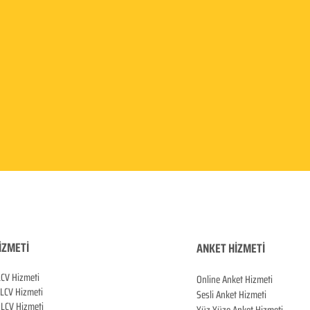
İZMETİ
ANKET HİZMETİ
LCV Hizmeti
Online Anket Hizmeti
 LCV Hiz
meti
Sesli Anket Hizmeti
LCV Hizmeti