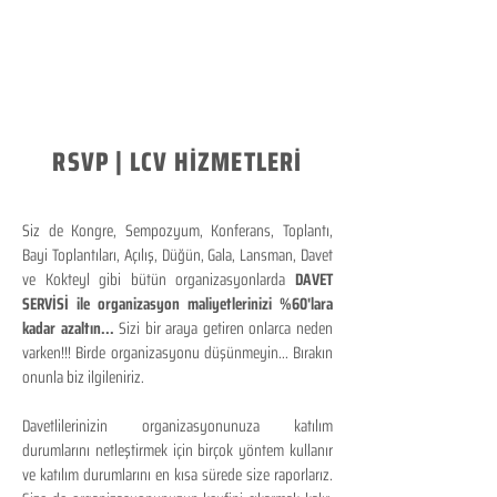
RSVP | LCV HİZMETLERİ
Siz de Kongre, Sempozyum, Konferans, Toplantı,
Bayi Toplantıları, Açılış, Düğün, Gala, Lansman, Davet
ve Kokteyl gibi bütün organizasyonlarda
DAVET
SERVİSİ ile organizasyon maliyetlerinizi %60'lara
kadar azaltın...
Sizi bir araya getiren onlarca neden
varken!!! Birde organizasyonu düşünmeyin... Bırakın
onunla biz ilgileniriz.
Davetlilerinizin organizasyonunuza katılım
durumlarını netleştirmek için birçok yöntem kullanır
ve katılım durumlarını en kısa sürede size raporlarız.