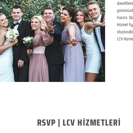
davetliler
gününüzde
hazırız. D
Hizmet fiya
oluşturabil
LCV Hizme
RSVP | LCV HİZMETLERİ