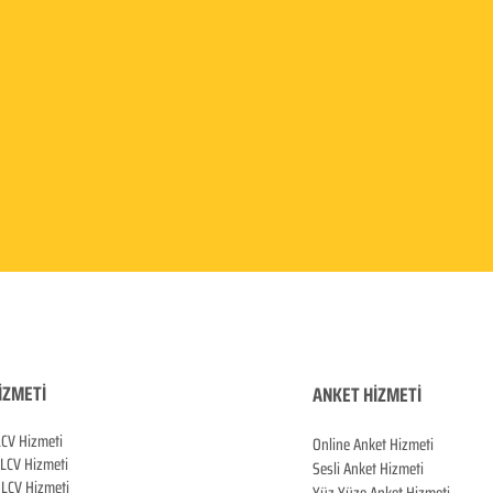
İZMETİ
ANKET HİZMETİ
LCV Hizmeti
Online Anket Hizmeti
 LCV Hiz
meti
Sesli Anket Hizmeti
LCV Hizmeti