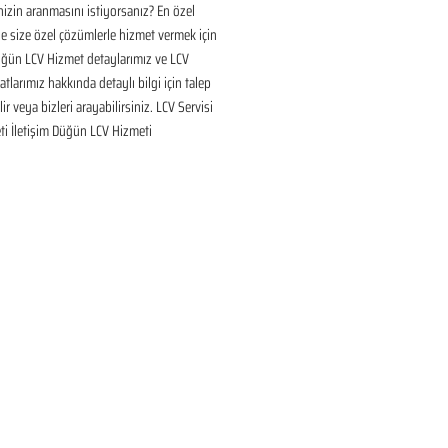
inizin aranmasını istiyorsanız? En özel 
 size özel çözümlerle hizmet vermek için 
üğün LCV Hizmet detaylarımız ve LCV 
tlarımız hakkında detaylı bilgi için talep 
ir veya bizleri arayabilirsiniz. LCV Servisi 
ti İletişim Düğün LCV Hizmeti