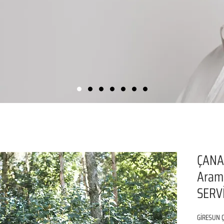
ÇANAK
Aram
SERVİ
GİRESUN Ç