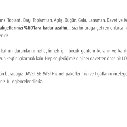
, Toplantı, Bayi Toplantıları, Açılış, Düğün, Gala, Lansman, Davet ve 
iyetlerinizi %60'lara kadar azaltın...
Sizi bir araya getiren onlarca
niriz.
 katılım durumlarını netleştirmek için birçok yöntem kullanır ve katı
n keyfini çıkarmak kalır. Hep söylediğimiz gibi her davetten önce bir LCV.
 buradayız DAVET SERVİSİ Hizmet paketlerimizi ve fiyatlarını inceleyebi
niz. İyi eğlenceler dileriz.