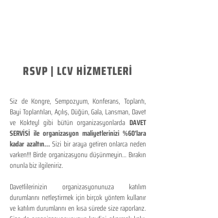
RSVP | LCV HİZMETLERİ
Siz de Kongre, Sempozyum, Konferans, Toplantı,
Bayi Toplantıları, Açılış, Düğün, Gala, Lansman, Davet
ve Kokteyl gibi bütün organizasyonlarda
DAVET
SERVİSİ ile organizasyon maliyetlerinizi %60'lara
kadar azaltın...
Sizi bir araya getiren onlarca neden
varken!!! Birde organizasyonu düşünmeyin... Bırakın
onunla biz ilgileniriz.
Davetlilerinizin organizasyonunuza katılım
durumlarını netleştirmek için birçok yöntem kullanır
ve katılım durumlarını en kısa sürede size raporlarız.