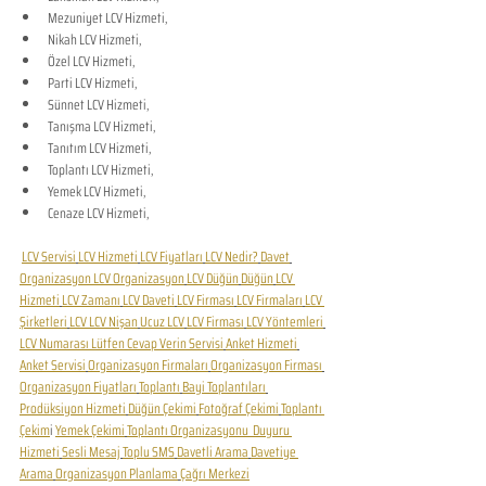
Mezuniyet LCV Hizmeti,
Nikah LCV Hizmeti,
Özel LCV Hizmeti,
Parti LCV Hizmeti,
Sünnet LCV Hizmeti,
Tanışma LCV Hizmeti,
Tanıtım LCV Hizmeti,
Toplantı LCV Hizmeti,
Yemek LCV Hizmeti,
Cenaze LCV Hizmeti,
LCV Servisi
LCV Hizmeti
LCV Fiyatları
LCV Nedir?
Davet
Organizasyon 
LCV Organizasyon
LCV Düğün
Düğün
LCV 
Hizmeti
LCV Zamanı
LCV Daveti
LCV Firması
LCV Firmaları
LCV 
Şirketleri
LCV 
LCV Nişan
Ucuz LCV
LCV Firması
LCV Yöntemleri
LCV Numarası 
Lütfen Cevap Verin Servisi
Anket Hizmeti
Anket Servisi
Organizasyon Firmaları
Organizasyon Firması
Organizasyon Fiyatları
Toplantı
Bayi Toplantıları
Prodüksiyon Hizmeti
Düğün Çekimi
Fotoğraf Çekimi
Toplantı 
Çekim
i 
Yemek Çekimi
Toplantı Organizasyonu  
Duyuru 
Hizmeti
Sesli Mesaj
Toplu SMS
Davetli Arama
Davetiye 
Arama
Organizasyon Planlama
Çağrı Merkezi