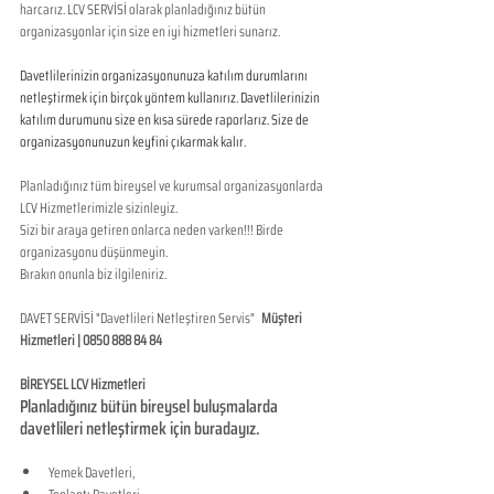
harcarız. LCV SERVİSİ olarak planladığınız bütün 
organizasyonlar için size en iyi hizmetleri sunarız.
Davetlilerinizin organizasyonunuza katılım durumlarını 
netleştirmek için birçok yöntem kullanırız. Davetlilerinizin 
katılım durumunu size en kısa sürede raporlarız. Size de 
organizasyonunuzun keyfini çıkarmak kalır. 
Planladığınız tüm bireysel ve kurumsal organizasyonlarda 
LCV Hizmetlerimizle sizinleyiz. 
Sizi bir araya getiren onlarca neden varken!!! Birde 
organizasyonu düşünmeyin. 
Bırakın onunla biz ilgileniriz.
DAVET SERVİSİ "Davetlileri Netleştiren Servis"   
Müşteri 
Hizmetleri | 0850 888 84 84  
BİREYSEL LCV Hizmetleri
Planladığınız bütün bireysel buluşmalarda 
davetlileri netleştirmek için buradayız.
​ 
Yemek Davetleri,