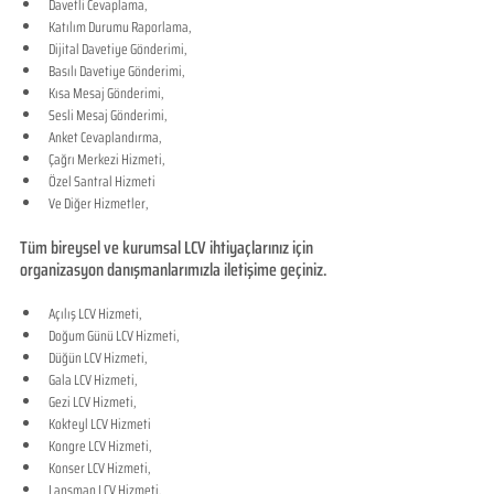
Davetli Cevaplama,
Katılım Durumu Raporlama,
Dijital Davetiye Gönderimi,
Basılı Davetiye Gönderimi,
Kısa Mesaj Gönderimi,
Sesli Mesaj Gönderimi,
Anket Cevaplandırma,
Çağrı Merkezi Hizmeti,
Özel Santral Hizmeti
Ve Diğer Hizmetler,
Tüm bireysel ve kurumsal LCV ihtiyaçlarınız için 
organizasyon danışmanlarımızla iletişime geçiniz.
Açılış LCV Hizmeti,
Doğum Günü LCV Hizmeti,
Düğün LCV Hizmeti,
Gala LCV Hizmeti,
Gezi LCV Hizmeti,
Kokteyl LCV Hizmeti
Kongre LCV Hizmeti,
Konser LCV Hizmeti,
Lansman LCV Hizmeti,