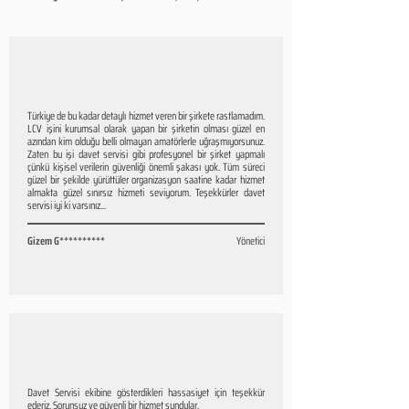
Türkiye de bu kadar detaylı hizmet veren bir şirkete rastlamadım.
LCV işini kurumsal olarak yapan bir şirketin olması güzel en
azından kim olduğu belli olmayan amatörlerle uğraşmıyorsunuz.
Zaten bu işi davet servisi gibi profesyonel bir şirket yapmalı
çünkü kişisel verilerin güvenliği önemli şakası yok. Tüm süreci
güzel bir şekilde yürüttüler organizasyon saatine kadar hizmet
almakta güzel sınırsız hizmeti seviyorum. Teşekkürler davet
servisi iyi ki varsınız...
Gizem G**********
Yönetici
Davet Servisi ekibine gösterdikleri hassasiyet için teşekkür
ederiz. Sorunsuz ve güvenli bir hizmet sundular.