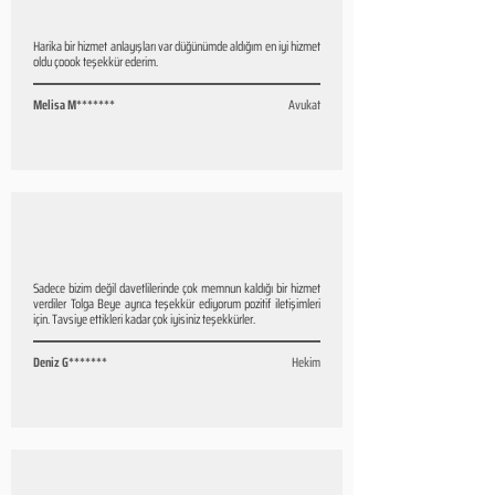
Harika bir hizmet anlayışları var düğünümde aldığım en iyi hizmet
oldu çoook teşekkür ederim.
Melisa M*******
Avukat
Sadece bizim değil davetlilerinde çok memnun kaldığı bir hizmet
verdiler Tolga Beye ayrıca teşekkür ediyorum pozitif iletişimleri
için. Tavsiye ettikleri kadar çok iyisiniz teşekkürler.
Deniz G*******
Hekim