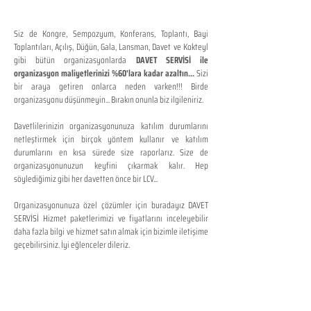
Siz de Kongre, Sempozyum, Konferans, Toplantı, Bayi
Toplantıları, Açılış, Düğün, Gala, Lansman, Davet ve Kokteyl
gibi bütün organizasyonlarda
DAVET SERVİSİ ile
organizasyon maliyetlerinizi %60'lara kadar azaltın...
Sizi
bir araya getiren onlarca neden varken!!! Birde
organizasyonu düşünmeyin... Bırakın onunla biz ilgileniriz.
Davetlilerinizin organizasyonunuza katılım durumlarını
netleştirmek için birçok yöntem kullanır ve katılım
durumlarını en kısa sürede size raporlarız. Size de
organizasyonunuzun keyfini çıkarmak kalır. Hep
söylediğimiz gibi her davetten önce bir LCV...
Organizasyonunuza özel çözümler için buradayız DAVET
SERVİSİ Hizmet paketlerimizi ve fiyatlarını inceleyebilir
daha fazla bilgi ve hizmet satın almak için bizimle iletişime
geçebilirsiniz. İyi eğlenceler dileriz.