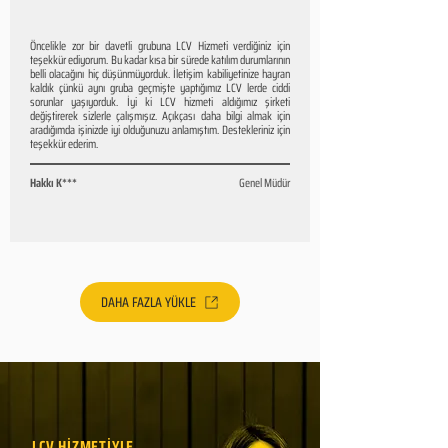
Öncelikle zor bir davetli grubuna LCV Hizmeti verdiğiniz için
teşekkür ediyorum. Bu kadar kısa bir sürede katılım durumlarının
belli olacağını hiç düşünmüyorduk. İletişim kabiliyetinize hayran
kaldık çünkü aynı gruba geçmişte yaptığımız LCV lerde ciddi
sorunlar yaşıyorduk. İyi ki LCV hizmeti aldığımız şirketi
değiştirerek sizlerle çalışmışız. Açıkçası daha bilgi almak için
aradığımda işinizde iyi olduğunuzu anlamıştım. Destekleriniz için
teşekkür ederim.
Hakkı K***
Genel Müdür
DAHA FAZLA YÜKLE
LCV HİZMETİYLE