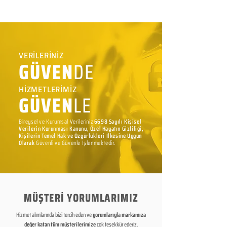
VERİLERİNİZ
GÜVEN
DE
HİZMETLERİMİZ
GÜVEN
LE
Bireysel ve Kurumsal Verileriniz
6698 Sayılı Kişisel
Verilerin Korunması Kanunu, Özel Hayatın Gizliliği,
Kişilerin Temel Hak ve Özgürlükleri İlkesine Uygun
Olarak
Güvenli ve Güvenle İşlenmektedir.
MÜŞTERİ YORUMLARIMIZ
Hizmet alımlarında bizi tercih eden ve
yorumlarıyla markamıza
değer katan tüm müşterilerimize
çok teşekkür ederiz.