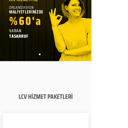
ORGANİZASYON
MALİYETLERİNİZDE
%60'a
VARAN
TASARRUF
LCV HİZMET PAKETLERİ