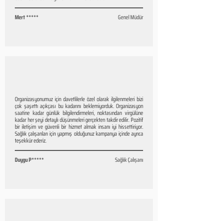
Mert *****
Genel Müdür
Organizasyonumuz için davetlilerle özel olarak ilgilenmeleri bizi
çok şaşırttı açıkçası bu kadarını beklemiyorduk. Organizasyon
saatine kadar günlük bilgilendirmeleri, noktasından virgülüne
kadar her şeyi detaylı düşünmeleri gerçekten takdir edilir. Pozitif
bir iletişim ve güvenli bir hizmet almak insanı iyi hissettiriyor.
Sağlık çalışanları için yapmış olduğunuz kampanya içinde ayrıca
teşekkür ederiz.
Duygu P*****
Sağlık Çalışanı