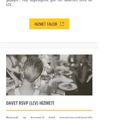
LCV...
HİZMET TALEBİ
DAVET RSVP (LCV) HİZMETİ
Bireysel ve kurumsal özel organizasyonlarınızda
davetlilerinizi sizin adınıza biz arayabilir ve katılım
durumlarını raporlayabiliriz.