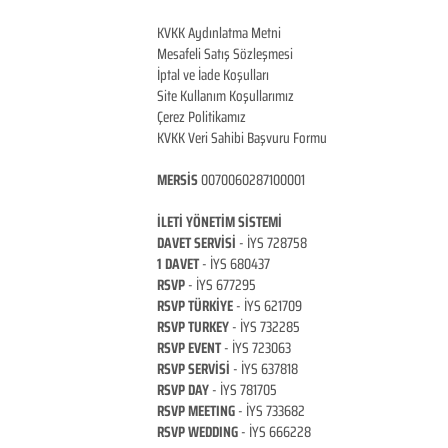
KVKK Aydınlatma
Metni
Mesafeli Satış Sözleşmesi
İptal ve İade Koşulları
Site Kullanım Koşullarımız
Çerez Politikamız
KVKK Veri Sahibi Başvuru Formu
MERSİS
0070060287100001
İLETİ YÖNETİM SİSTEMİ
DAVET SERVİSİ
- İYS 728758
1 DAVET
- İYS 680437
RSVP
- İYS 677295
RSVP TÜRKİYE
- İYS 621709
RSVP TURKEY
- İYS 732285
RSVP EVENT
- İYS 723063
RSVP SERVİSİ
- İYS 637818
RSVP DAY
- İYS 781705
RSVP MEETING
- İYS 733682
RSVP WEDDING
- İYS 666228