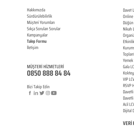
Hakkımızda
Davet 
Sürdürülebilirlik
Online
Müşteri Yorumları
Düğün 
Sıkça Sorulan Sorular
Nikah 
Kampanyalar
Organi
Talep Formu
Etkinli
İletişim
Kurums
Blog
Toplan
Yemek 
MÜŞTERİ HİZM
ET
LERİ
Gala L
0850 888 8
4
84
Koktey
VIP LC
RSVP H
Bizi Takip Edin
Davetl
Davetl
Acil LC
Dijital
© Copyright
VERİ 