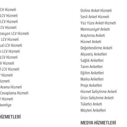
LCV Hizmeti
Online Anket Hizmeti
 LCV Hiz
meti
Sesli Anket Hizmeti
LCV Hizmeti
Yüz Yüze Anket Hizmeti
LCV Hizmeti
Memnuniyet Anketi
zasyon LCV Hizmeti
Araştırma Anketi
k LCV Hizmeti
Hizmet Anketi
al LCV Hizmeti
Değerlendirme Anketi
tı LCV Hizmeti
Alışveriş Anketleri
LCV Hizmeti
Sağlık Anketleri
CV Hizmeti
Tarım Anketleri
l LCV Hizmeti
Eğitim Anketleri
V Hizmeti
Marka Anketleri
izmeti
Proje Anketleri
i Arama Hizmeti
Hizmet Geliştirme Anketi
i Cevaplama Hizmeti
Ürün Geliştirme Anketi
V Hizmeti
Tüketici Anketi
 Davetiye
Müşteri Anketleri
HİZMETLERİ
MEDYA HİZMETLERİ