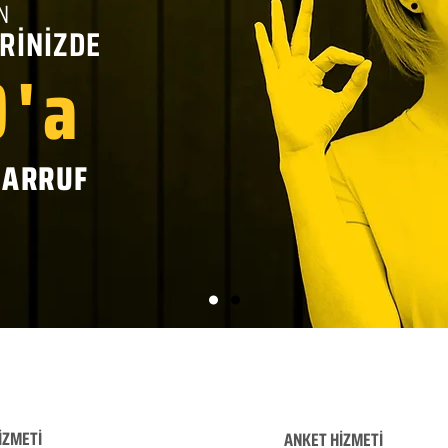
N
RİNİZDE
'a
SARRUF
İZMETİ
ANKET HİZMETİ