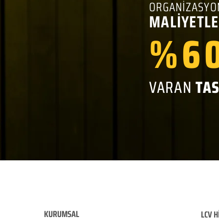
ORGANİZASYO
MALİYETLE
%60
VARAN
TA
KURUMSAL
LCV H