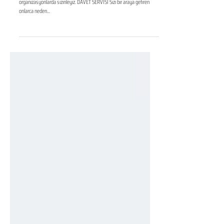
ADANA LCV Hizmeti
Tüm illerde düzenleyeceğiniz tüm bireysel ve kurumsal
organizasyonlarda sizinleyiz. DAVET SERVİSİ Sizi bir araya getiren
onlarca neden...